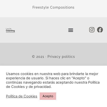
Freestyle Compositions
I
F
n
a
s
c
t
e
a
b
© 2021 · Privacy politics
g
o
r
o
a
k
Usamos cookies en nuestra web para brindarte la mejor
m
experiencia de usuario. Si haces clic en "Acepto" o
continúas navegando estarás aceptando nuestra Política
de Cookies y de privacidad.
Política de Cookies
Acepto